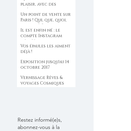
plaisir, avec des
créations originales
Un point de vente sur
pour Noël.
Paris ! Qui, que, quoi,
dont, où ?
Il est enfin né : le
compte Instagram
dédié !
Vos épaules les aiment
déjà !
Exposition jusqu'au 14
octobre 2017
Vernissage Rêves &
voyages Cosmiques
Restez informé(e)s,
abonnez-vous à la