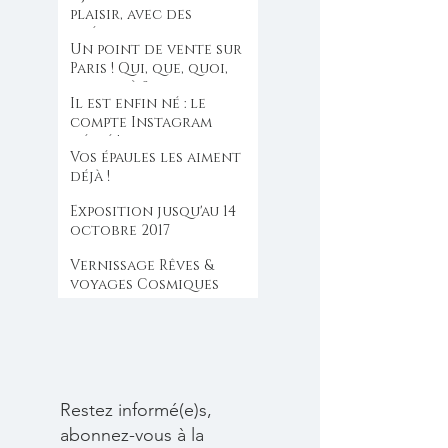
plaisir, avec des
créations originales
Un point de vente sur
pour Noël.
Paris ! Qui, que, quoi,
dont, où ?
Il est enfin né : le
compte Instagram
dédié !
Vos épaules les aiment
déjà !
Exposition jusqu'au 14
octobre 2017
Vernissage Rêves &
voyages Cosmiques
Restez informé(e)s,
abonnez-vous à la