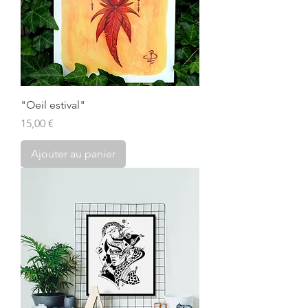
"Oeil estival"
Prix
15,00 €
Ajouter au panier