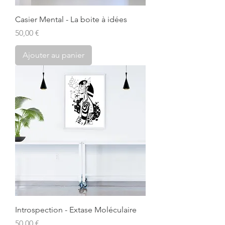
Casier Mental - La boite à idées
Prix
50,00 €
Ajouter au panier
Introspection - Extase Moléculaire
Prix
50,00 €