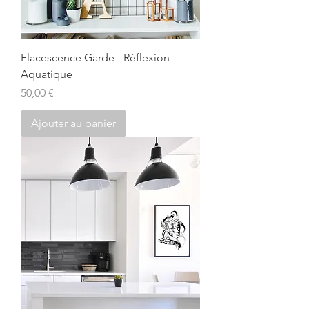
Flacescence Garde - Réflexion
Aquatique
Prix
50,00 €
Ajouter au panier