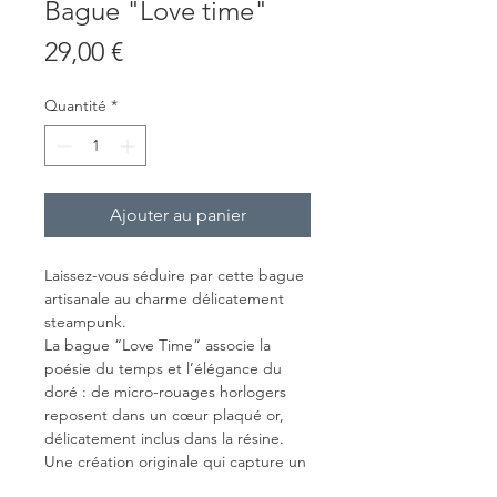
Bague "Love time"
Prix
29,00 €
Quantité
*
Ajouter au panier
Laissez-vous séduire par cette bague
artisanale au charme délicatement
steampunk.
La bague “Love Time” associe la
poésie du temps et l’élégance du
doré : de micro-rouages horlogers
reposent dans un cœur plaqué or,
délicatement inclus dans la résine.
Une création originale qui capture un
instant précieux… comme un