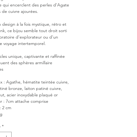
 qui encerclent des perles d’Agate
s de cuivre ajourées.
 design à la fois mystique, rétro et
k, ce bijou semble tout droit sorti
oratoire d’explorateur ou d’un
e voyage intertemporel.
les unique, captivante et raffinée
uent des sphères armillaire
es
x : Agathe, hématite teintée cuivre,
tiné bronze, laiton patiné cuivre,
rut, acier inoxydable plaqué or
r : 7cm attache comprise
: 2 cm
5g
é
*