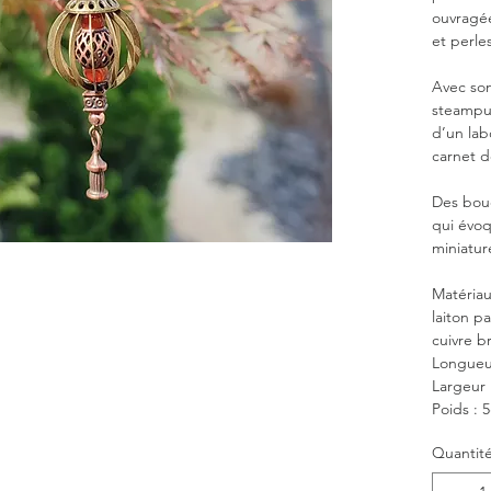
ouvragée
et perle
Avec son
steampun
d’un lab
carnet d
Des bouc
qui évoq
miniatur
Matériau
laiton pa
cuivre b
Longueu
Largeur 
Poids : 
Quantit