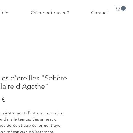
folio
Où me retrouver ?
Contact
es d'oreilles "Sphère
llaire d'Agathe"
Prix
 €
n instrument d’astronome ancien
u dans le temps. Ses anneaux
ues dorés et cuivrés forment une
cage mécanique délicatement