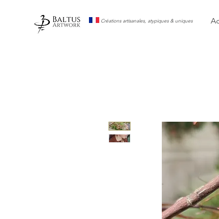
Ac
Créations artisanales, atypiques & uniques