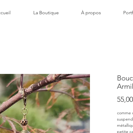
cueil
La Boutique
À propos
Port
Boucl
Armi
55,00
comme u
suspend
métalliq
petite 