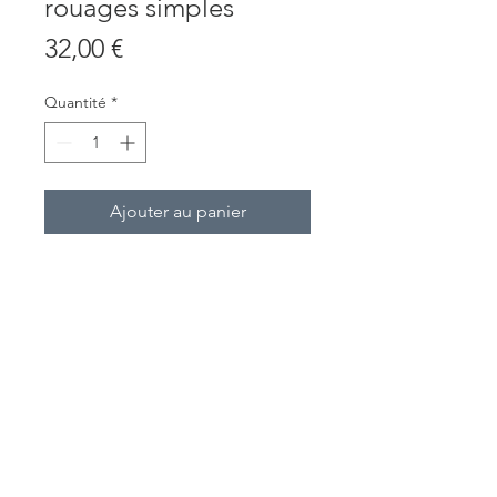
rouages simples
Prix
32,00 €
Quantité
*
Ajouter au panier
Paire de boutons de manchettes en
acier inoxydable avec rouage inclus
dans la résine.
Diamètre :
©
2018 - 2026
Baltus Artwork |
Conditions générales de ventes
|