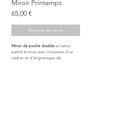
Miroir Printemps
Prix
65,00 €
Rupture de stock
Miroir de poche double
en laiton
patiné bronze avec inclusions d'un
cadran et d'engrenages de
montre en laiton ainsi que des feuilles
et une libellule dirée prises dans de la
résine.
Pièce unique, signée.
©
2018 - 2026
Baltus Artwork |
Conditions générales de ventes
|