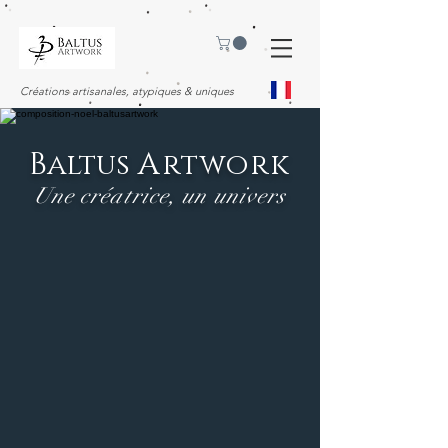
Créations artisanales, atypiques & uniques
B
A
altus
rtwork
Une créatrice, un univers